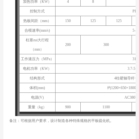
加热功率（KW）
4
8
控制方式
PL
热板间距（
mm
）
150
125
125
合模速率(mm/s)
5-1
柱塞zui大行程
2
00
3
00
（
mm
）
工作液压力（M
P
a）
31.
电机功率（KW）
3.7-5.
结构形式
4柱硬轴导杆+
体积(mm)
约1200
×
650
×
1800--
电源(V)
AC380V 
重量（
kg
）
900
1100
备注：可根据用户要求，设计制造各种特殊规格的平板硫化机。