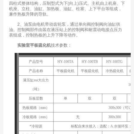
四柱式整体结构，压制型式为下(向上)压式。主机由上机座、下
机座、立柱、油缸、加热板、油缸、柱塞、上下平台等组成，
兼作热板升降的导轨。
2、油泵由电机带动齿轮泵，通过单向阀控制阀向油缸供
油。控制阀部件由装在液压站上的控制阀和耐震动电接点压力
表组成，控制热板的上升下降等动作。
实验室平板硫化机
技术参数：
产品型号
HY-100TA
HY-100TB
HY-100TG
产品名称
平
板硫化机
平板硫化
机
冷热硫化机
自
液压缸zui大出力
100
（
吨
）
压板层数
单
双
双
热板规格（
mm
）
3
00x
3
00
（可订
冷板规格（mm）
无
3
00x
3
00
*冷却源
标配自来水接入；选配：A.水循环泵；B